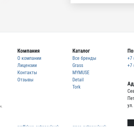
Компания
Каталог
По
О компании
Все бренды
+7 
Лицензии
Grass
+7 
Контакты
MYMUSE
Отзывы
Detail
Ад
Tork
Сев
Пе
ул.
к.
proffclean_petropavlovsk
grass_petropavlovsk