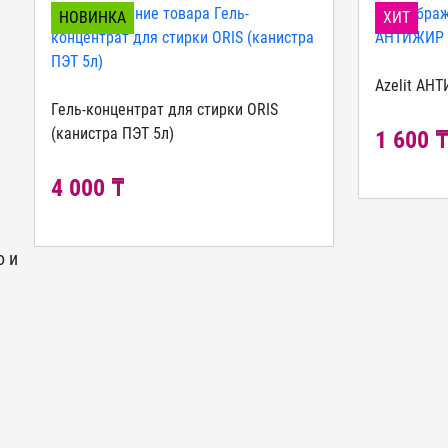
НОВИНКА
ХИТ
Azelit АН
Гель-концентрат для стирки ORIS
(канистра ПЭТ 5л)
1 600 
4 000 ₸
о и