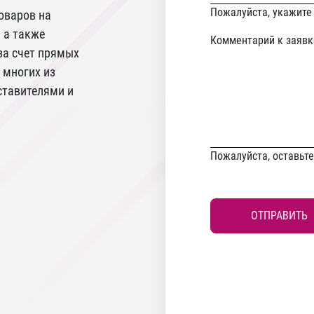
Never
Пожалуйста, укажите
оваров на
gonna
 а также
Комментарий к заявк
give
за счет прямых
you
 многих из
up
тавителями и
Пожалуйста, оставьт
ОТПРАВИТЬ